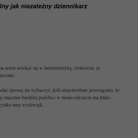
lny jak niezależny dziennikarz
ma sensu uciekać się w hermeneutykę, zwłaszcza, że
tecznie.
dać (proszę mi wybaczyć, jeśli niepotrzebnie przeciągam), że
ię znacznie bardziej podoba i w moim odczuciu ma lekko
zystko inny wydźwięk.