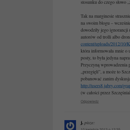
stosunku do czego słowo „
Tak na marginesie straszn
na swoim blogu – wcześniej
dowodziły jego ignorancji 
autorów od trolli albo dro
content/uploads/2012/10/
która informowała mnie o 
posty, to była jedyna napr
Przyczyną wprowadzenia pe
„przegięli”, a może to Szc
pobanować zanim dyskusja 
http://users8.jabry.com/g
(w całości przez Szczęśnia
Odpowiedz
j.
pisze:
10 kwietnia 2013 o 12:35