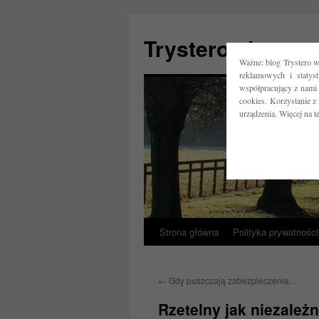
Trystero.pl
Ważne: blog Trystero w
reklamowych i statys
współpracujący z nami 
cookies. Korzystanie z
urządzenia. Więcej na 
Strona główna
Polityka prywatności
Przejdź
do
←
Gdy puszczają zabezpieczenia…
treści
Rzetelny jak niezależ