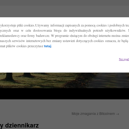
ykorzystuje pliki cookies.Używamy informacji zapisanych za pomocą cookies i podobnych tec
tycznych oraz w celu dostosowania bloga do indywidualnych potrzeb użytkowników. 
reklamodawcy oraz firmy badawcze. W programie służącym do obsługi internetu można zmieni
 naszych serwisów internetowych bez zmiany ustawień dotyczących cookies oznacza, że będą
temat plików cookies przeczytasz
tutaj
.
Nie zgad
Moje zmagania z Bitcoinem
→
ny dziennikarz