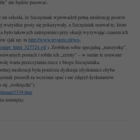
źle” nie będzie pasować.
ie mi szkoda, że Szczęśniak wprowadził pełną moderację postów
 wszystkie posty się pokazywały, a Szczęśniak usuwał te, które
(a było takowych zatrzęsienie) przy okazji wyzywając czasem ich
nów (jak np. tu
http://www.trystero.pl/wp-
Kompr_html_327724.gif
). Zrobiłem sobie specjalną „maszynkę”,
usuwanych postach i robiła ich „zrzuty” – w sumie te usuwane
awdę warta przeczytania rzecz z blogu Szczęśniaka.
łnej moderacji była poniższa dyskusja (dyskutanci chyba
zęśniak poszedł za wcześnie spać i nie zdążył dyskutantów
się „rozkręciła”):
raphman/2339.htm
ka usunięta).