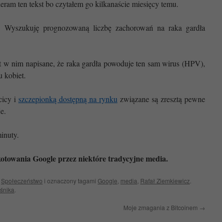
eram ten tekst bo czytałem go kilkanaście miesięcy temu.
. Wyszukuję prognozowaną liczbę zachorowań na raka gardła
 w nim napisane, że raka gardła powoduje ten sam wirus (HPV),
u kobiet.
cicy i
szczepionką dostępną na rynku
związane są zresztą pewne
e.
inuty.
towania Google przez niektóre tradycyjne media.
i
Społeczeństwo
i oznaczony tagami
Google
,
media
,
Rafał Ziemkiewicz
.
śnika
.
Moje zmagania z Bitcoinem
→