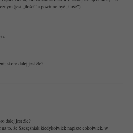
cznym (jest „ilości” a powinno być „ilość”).
:14
nił skoro dalej jest źle?
o dalej jest źle?
ył na to, że Szczęśniak kiedykolwiek napisze cokolwiek, w