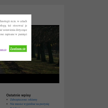
hnologii m.in. w celach
Mogą też stosować je
ć ustawienia dotyczące
 one zapisane w pamięci
Zgadzam się
zam się
Ostatnie wpisy
Zabezpieczone: reklamy
Nie musisz wyjeżdżać na pustynię