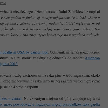
stero
gwiazda niezależnego dziennikarstwa Rafał Ziemkiewicz napisał
:
Przeczytałem w fachowej, medycznej gazecie, że w USA, skoro o
 się zgadało, główną przyczyną nadumieralności mężczyzn − od
c raka płuc − jest pewien rodzaj nowotworu jamy ustnej. Ten
rusa, który u znacznej części kobiet żyje na narządach rodnych,
r deaths in USA by cancer type
. Odnośnik na samej górze kieruje
titute. Na tej stronie znajduje się odnośnik do raportu
American
igures 2013
.
zowaną liczbę zachorowań na raka płuc wśród mężczyzn: około
iczbę zachorowań na raka jamy ustnej i gardła wśród mężczyzn:
 się na 4 stronie raportu.
l sex + cancer
. Na czwartym miejscu od góry znajduje się tekst
lny może powodować u mężczyzn więcej przypadków raka gardła