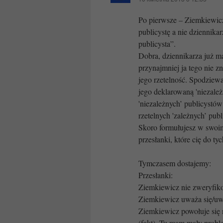
Po pierwsze – Ziemkiewicz
publicystę a nie dziennika
publicysta”.
Dobra, dziennikarza już ma
przynajmniej ja tego nie 
jego rzetelność. Spodziew
jego deklarowaną 'niezależ
'niezależnych’ publicystó
rzetelnych 'zależnych’ pub
Skoro formułujesz w swoim
przesłanki, które cię do t
Tymczasem dostajemy:
Przesłanki:
Ziemkiewicz nie zweryfikow
Ziemkiewicz uważa się/uważ
Ziemkiewicz powołuje się
(fakt). Tu mam mały proble