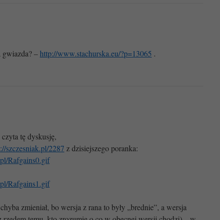
a gwiazda? –
http://www.stachurska.eu/?p=13065
.
 czyta tę dyskusję,
p://szczesniak.pl/2287
z dzisiejszego poranka:
xpl/Rafgains0.gif
xpl/Rafgains1.gif
hyba zmieniał, bo wersja z rana to były „brednie”, a wersja
 z rzędem temu, kto zrozumie o co w obecnej wersji chodzi) – w