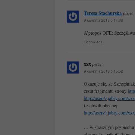
Teresa Stachurska
pisze:
9 kwietnia 2013 o 14:38
A’propos OFE: Szczęśliw
Odpowiedz
xxx
pisze:
9 kwietnia 2013 o 15:52
Okazuje się, ze Szczęśniak
zrzut fragmentu strony
htt
http://users9.jabry.com/xx
i z chwili obecnej:
http://users9.jabry.com/xx
… w strasznym pośpiechu c
obecna to „bełkot” (konia