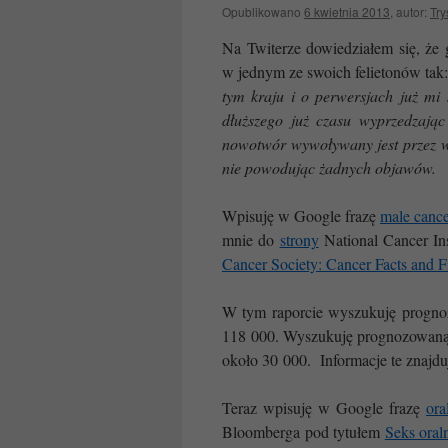
Opublikowano
6 kwietnia 2013
,
autor:
Try
Na Twiterze dowiedziałem się, że 
w jednym ze swoich felietonów tak
tym kraju i o perwersjach już mi
dłuższego już czasu wyprzedzają
nowotwór wywoływany jest przez wi
nie powodując żadnych objawów.
Wpisuję w Google frazę
male cance
mnie do
strony
National Cancer Ins
Cancer Society: Cancer Facts and F
W tym raporcie wyszukuję progno
118 000. Wyszukuję prognozowaną l
około 30 000. Informacje te znajdują
Teraz wpisuję w Google frazę
ora
Bloomberga pod tytułem
Seks ora