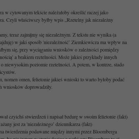
a w cytowanym tekście należałoby określić raczej jako
rza. Czyli właściwszy byłby wpis „Rzetelny jak niezależny
my, teraz zajmijmy się niezależnym. Z tekstu nie wynika (a
znajduję) w jaki sposób 'niezależność’ Ziemkiewicza ma wpływ na
ałbym się, przy wyciąganiu wniosków o zależności pomiędzy
nością’ a brakiem rzetelności. Może jakieś przykłady innych
w o niewysokim poziomie rzetelności. A potem, w kontrze, stado
licystów.
, nomen omen, felietonie jakieś wnioski to warto byłoby podać
ych wniosków doprowadziły.
ał czyichś stwierdzeń i napisał bzdurę w swoim felietonie (fakt)
any jest za 'niezależnego’ dziennikarza (fakt)
 na twierdzenia podawane między innymi przez Bloomberga
m, bo nie jestem w stanie dociec z notki czy Bloomberg to ci