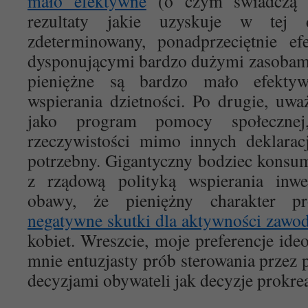
mało efektywne
(o czym świadczą n
rezultaty jakie uzyskuje w tej d
zdeterminowany, ponadprzeciętnie ef
dysponującymi bardzo dużymi zasobami
pieniężne są bardzo mało efekty
wspierania dzietności. Po drugie, u
jako program pomocy społeczn
rzeczywistości mimo innych deklaracj
potrzebny. Gigantyczny bodziec konsum
z rządową polityką wspierania inwes
obawy, że pieniężny charakter 
negatywne skutki dla aktywności zawo
kobiet. Wreszcie, moje preferencje ide
mnie entuzjasty prób sterowania przez
decyzjami obywateli jak decyzje prokre