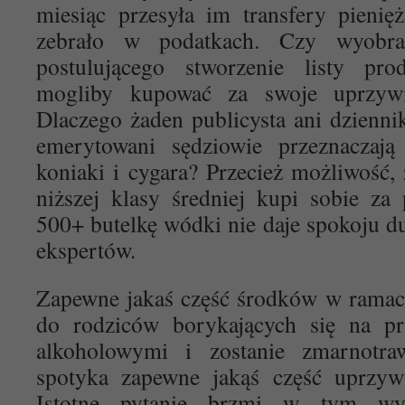
miesiąc przesyła im transfery pienię
zebrało w podatkach. Czy wyobraż
postulującego stworzenie listy pro
mogliby kupować za swoje uprzywi
Dlaczego żaden publicysta ani dziennik
emerytowani sędziowie przeznaczaj
koniaki i cygara? Przecież możliwość, 
niższej klasy średniej kupi sobie za
500+ butelkę wódki nie daje spokoju du
ekspertów.
Zapewne jakaś część środków w ramac
do rodziców borykających się na p
alkoholowymi i zostanie zmarnotra
spotyka zapewne jakąś część uprzywi
Istotne pytanie brzmi w tym wy