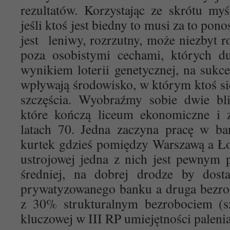
rezultatów. Korzystając ze skrótu my
jeśli ktoś jest biedny to musi za to pon
jest leniwy, rozrzutny, może niezbyt 
poza osobistymi cechami, których du
wynikiem loterii genetycznej, na sukc
wpływają środowisko, w którym ktoś s
szczęścia. Wyobraźmy sobie dwie bli
które kończą liceum ekonomiczne i 
latach 70. Jedna zaczyna pracę w ba
kurtek gdzieś pomiędzy Warszawą a Ło
ustrojowej jedna z nich jest pewnym 
średniej, na dobrej drodze by dosta
prywatyzowanego banku a druga bezro
z 30% strukturalnym bezrobociem (sz
kluczowej w III RP umiejętności palen