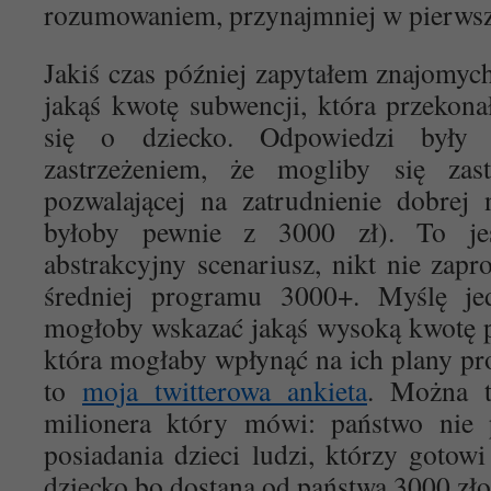
rozumowaniem, przynajmniej w pierwsze
Jakiś czas później zapytałem znajomyc
jakąś kwotę subwencji, która przekona
się o dziecko. Odpowiedzi były 
zastrzeżeniem, że mogliby się zas
pozwalającej na zatrudnienie dobrej
byłoby pewnie z 3000 zł). To jes
abstrakcyjny scenariusz, nikt nie zapr
średniej programu 3000+. Myślę je
mogłoby wskazać jakąś wysoką kwotę 
która mogłaby wpłynąć na ich plany pr
to
moja twitterowa ankieta
. Można t
milionera który mówi: państwo nie
posiadania dzieci ludzi, którzy gotow
dziecko bo dostaną od państwa 3000 zło