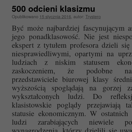
500 odcieni klasizmu
Opublikowano
15 stycznia 2016
,
autor:
Trystero
Być może najbardziej fascynującym a
jego ponadklasowość. Nie jest niesp
ekspert z tytułem profesora dzieli się
niesprawiedliwymi, opartymi na uprz
ludziach z niskim statusem ekon
zaskoczeniem, że podobne nast
przedstawiciele biurowej klasy średn
wyższością spoglądają na gorzej za
wykształconych ludzi. Do refleks
klasistowskie poglądy przejawiają t
statusie ekonomicznym. W ostatnich 
ludzi zarabiających niewiele p
wynagrodzenia, którzy dzielili się uw