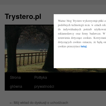
Trystero.pl
Ważne: blog Trystero wykorzystuje pliki 
podobnych technologii m.in. w celach re
do indywidualnych potrzeb użytkow
reklamodawcy oraz firmy badawcze. W 
ustawienia dotyczące cookies. Korzysta
dotyczących cookies oznacza, że będą o
cookies przeczytasz
tutaj
.
Przejdź
Strona
Polityka
do
główna
prywatności
treści
←
Mój wkład do dyskusji o uchodźcach