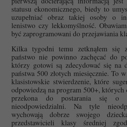
pierwszą docierającą informacją jest
statusu ekonomicznego, biedy to umy
uzupełniać obraz takiej osoby o i
lenistwo czy lekkomyślność. Obawiam
być zaprogramowani do przejawiania kla
Kilka tygodni temu zetknąłem się
państwo nie powinno zachęcać do pos
którzy gotowi są zdecydować się na 
państwa 500 złotych miesięcznie. To w
klasistowskie stwierdzenie, które suge
odpowiedzą na program 500+, których 
przekona do postarania się o 
nieodpowiedzialni. Na tyle nieodp
wychowają dobrze swojego dzieck
przedstawicieli klasy średniej zg