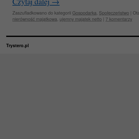
Czytaj dalej
→
Zaszufladkowano do kategorii
Gospodarka
,
Społeczeństwo
|
Ot
nierówność majątkowa
,
ujemny majątek netto
|
7 komentarzy
Trystero.pl