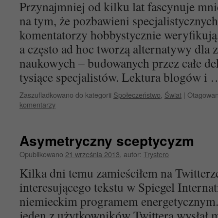
Przynajmniej od kilku lat fascynuje mni
na tym, że pozbawieni specjalistycznyc
komentatorzy hobbystycznie weryfikują, 
a często ad hoc tworzą alternatywy dla z
naukowych – budowanych przez całe deka
tysiące specjalistów. Lektura blogów i
Zaszufladkowano do kategorii
Społeczeństwo
,
Świat
|
Otagowa
komentarzy
Asymetryczny sceptycyzm
Opublikowano
21 września 2013
,
autor:
Trystero
Kilka dni temu zamieściłem na Twitterz
interesującego tekstu w Spiegel Interna
niemieckim programem energetycznym.
jeden z użytkowników Twittera wysłał 