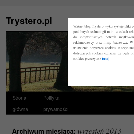
Trystero.pl
Ważne: blog Trystero wykorzystuje pliki 
podobnych technologii m.in. w celach re
do indywidualnych potrzeb użytkow
reklamodawcy oraz firmy badawcze. W 
ustawienia dotyczące cookies. Korzysta
dotyczących cookies oznacza, że będą o
cookies przeczytasz
tutaj
.
Przejdź
Strona
Polityka
do
główna
prywatności
treści
wrzesień 2013
Archiwum miesiąca: