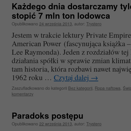
Każdego dnia dostarczamy tyle
stopić 7 mln ton lodowca
Opublikowano
24 września 2013
,
autor:
Trystero
Jestem w trakcie lektury Private Empi
American Power (fascynująca książka –
Lee Raymonda). Jeden z rozdziałów tej
działania spółki w sprawie zmian klimat
tam historia, która rozbawi nawet najw
1962 roku …
Czytaj dalej
→
Zaszufladkowano do kategorii
Bez kategorii
,
Ropa naftowa
,
Świa
komentarzy
Paradoks postępu
Opublikowano
22 września 2013
,
autor:
Trystero