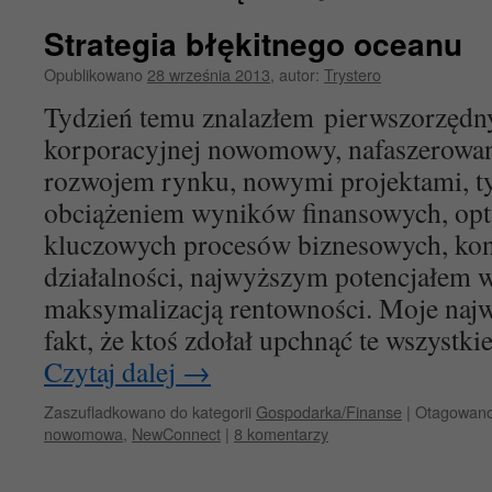
Strategia błękitnego oceanu
Opublikowano
28 września 2013
,
autor:
Trystero
Tydzień temu znalazłem pierwszorzędn
korporacyjnej nowomowy, nafaszerowa
rozwojem rynku, nowymi projektami,
obciążeniem wyników finansowych, opt
kluczowych procesów biznesowych, ko
działalności, najwyższym potencjałem w
maksymalizacją rentowności. Moje najw
fakt, że ktoś zdołał upchnąć te wszystk
Czytaj dalej
→
Zaszufladkowano do kategorii
Gospodarka/Finanse
|
Otagowan
nowomowa
,
NewConnect
|
8 komentarzy