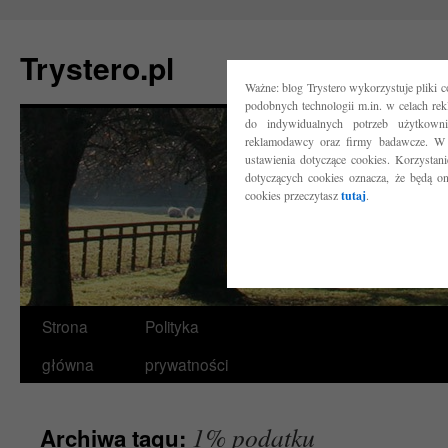
Trystero.pl
Ważne: blog Trystero wykorzystuje pliki 
podobnych technologii m.in. w celach re
do indywidualnych potrzeb użytkow
reklamodawcy oraz firmy badawcze. W 
ustawienia dotyczące cookies. Korzysta
dotyczących cookies oznacza, że będą o
cookies przeczytasz
tutaj
.
Przejdź
Strona
Polityka
do
główna
prywatności
treści
1% podatku
Archiwa tagu: