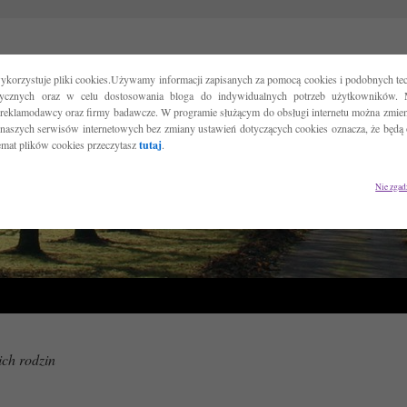
ykorzystuje pliki cookies.Używamy informacji zapisanych za pomocą cookies i podobnych tec
tycznych oraz w celu dostosowania bloga do indywidualnych potrzeb użytkowników. 
reklamodawcy oraz firmy badawcze. W programie służącym do obsługi internetu można zmieni
 naszych serwisów internetowych bez zmiany ustawień dotyczących cookies oznacza, że będą
temat plików cookies przeczytasz
tutaj
.
Nie zgad
ch rodzin