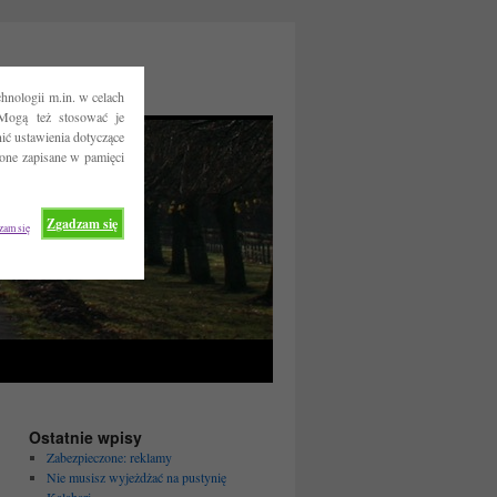
hnologii m.in. w celach
Mogą też stosować je
ć ustawienia dotyczące
 one zapisane w pamięci
Zgadzam się
zam się
Ostatnie wpisy
Zabezpieczone: reklamy
Nie musisz wyjeżdżać na pustynię