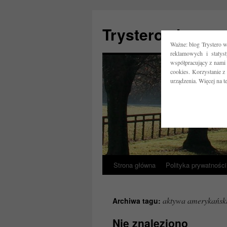
Trystero.pl
Ważne: blog Trystero w
reklamowych i statys
współpracujący z nami 
cookies. Korzystanie z
urządzenia. Więcej na 
Strona główna
Polityka prywatności
Przejdź
do
aktywa amerykański
Archiwa tagu:
treści
Nie znaleziono