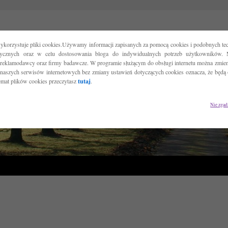
ykorzystuje pliki cookies.Używamy informacji zapisanych za pomocą cookies i podobnych tec
tycznych oraz w celu dostosowania bloga do indywidualnych potrzeb użytkowników. 
reklamodawcy oraz firmy badawcze. W programie służącym do obsługi internetu można zmieni
 naszych serwisów internetowych bez zmiany ustawień dotyczących cookies oznacza, że będą
temat plików cookies przeczytasz
tutaj
.
Nie zgad