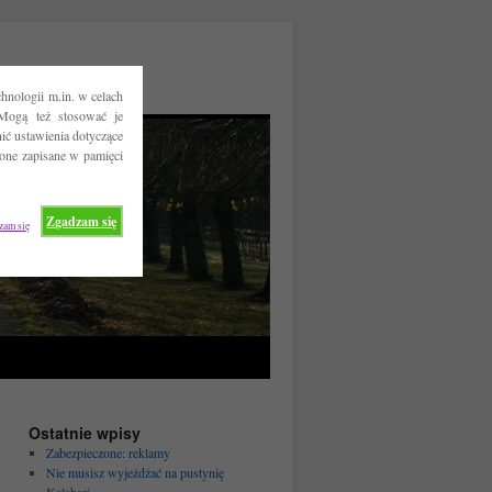
hnologii m.in. w celach
Mogą też stosować je
ć ustawienia dotyczące
 one zapisane w pamięci
Zgadzam się
zam się
Ostatnie wpisy
Zabezpieczone: reklamy
Nie musisz wyjeżdżać na pustynię