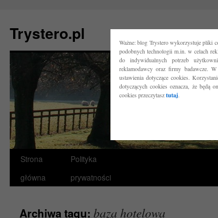
Trystero.pl
Ważne: blog Trystero wykorzystuje pliki 
podobnych technologii m.in. w celach re
do indywidualnych potrzeb użytkow
reklamodawcy oraz firmy badawcze. W 
ustawienia dotyczące cookies. Korzysta
dotyczących cookies oznacza, że będą o
cookies przeczytasz
tutaj
.
Przejdź
Strona
Polityka
do
główna
prywatności
treści
baza hotelowa
Archiwa tagu: