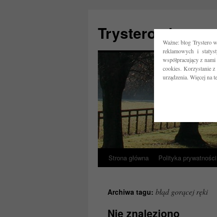
Trystero.pl
Ważne: blog Trystero w
reklamowych i statys
współpracujący z nami 
cookies. Korzystanie z
urządzenia. Więcej na 
Strona główna
Polityka prywatności
Przejdź
do
błąd gorącej ręki
Archiwa tagu:
treści
Nie znaleziono