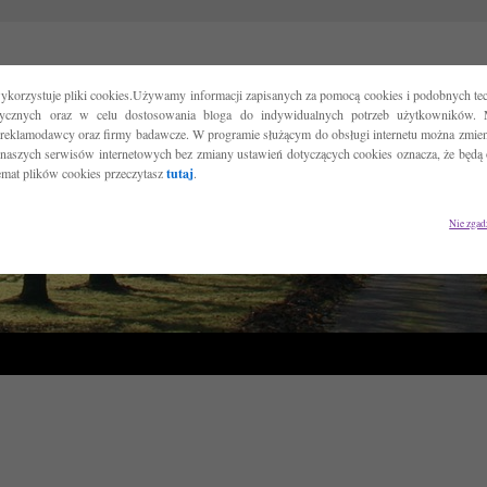
ykorzystuje pliki cookies.Używamy informacji zapisanych za pomocą cookies i podobnych tec
tycznych oraz w celu dostosowania bloga do indywidualnych potrzeb użytkowników. 
reklamodawcy oraz firmy badawcze. W programie służącym do obsługi internetu można zmieni
 naszych serwisów internetowych bez zmiany ustawień dotyczących cookies oznacza, że będą
temat plików cookies przeczytasz
tutaj
.
Nie zgad