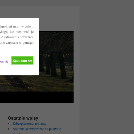
hnologii m.in. w celach
Mogą też stosować je
ć ustawienia dotyczące
 one zapisane w pamięci
Zgadzam się
zam się
Ostatnie wpisy
Zabezpieczone: reklamy
Nie musisz wyjeżdżać na pustynię