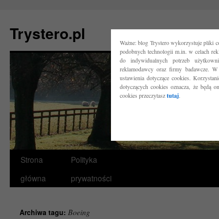
Trystero.pl
Ważne: blog Trystero wykorzystuje pliki 
podobnych technologii m.in. w celach re
do indywidualnych potrzeb użytkow
reklamodawcy oraz firmy badawcze. W 
ustawienia dotyczące cookies. Korzysta
dotyczących cookies oznacza, że będą o
cookies przeczytasz
tutaj
.
Przejdź
Strona
Polityka
do
główna
prywatności
treści
Boeing
Archiwa tagu: