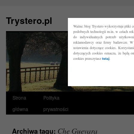
Trystero.pl
Ważne: blog Trystero wykorzystuje pliki 
podobnych technologii m.in. w celach re
do indywidualnych potrzeb użytkow
reklamodawcy oraz firmy badawcze. W 
ustawienia dotyczące cookies. Korzysta
dotyczących cookies oznacza, że będą o
cookies przeczytasz
tutaj
.
Przejdź
Strona
Polityka
do
główna
prywatności
treści
Che Guevara
Archiwa tagu: