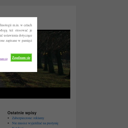
hnologii m.in. w celach
Mogą też stosować je
ć ustawienia dotyczące
 one zapisane w pamięci
Zgadzam się
zam się
Ostatnie wpisy
Zabezpieczone: reklamy
Nie musisz wyjeżdżać na pustynię