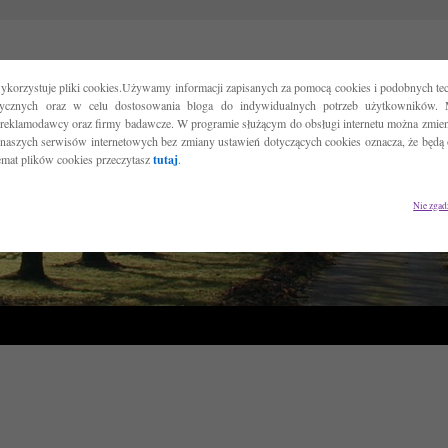
ykorzystuje pliki cookies.Używamy informacji zapisanych za pomocą cookies i podobnych tec
tycznych oraz w celu dostosowania bloga do indywidualnych potrzeb użytkowników. 
reklamodawcy oraz firmy badawcze. W programie służącym do obsługi internetu można zmieni
 naszych serwisów internetowych bez zmiany ustawień dotyczących cookies oznacza, że będą
temat plików cookies przeczytasz
tutaj
.
Nie zgad