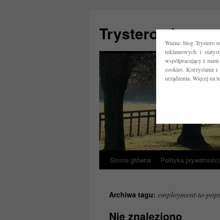
Trystero.pl
Ważne: blog Trystero w
reklamowych i statys
współpracujący z nami 
cookies. Korzystanie z
urządzenia. Więcej na 
Strona główna
Polityka prywatności
Przejdź
do
employment-to-popu
Archiwa tagu:
treści
Nie znaleziono