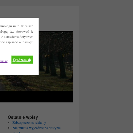
hnologii m.in. w celach
Mogą też stosować je
ć ustawienia dotyczące
 one zapisane w pamięci
Zgadzam się
zam się
Ostatnie wpisy
Zabezpieczone: reklamy
Nie musisz wyjeżdżać na pustynię