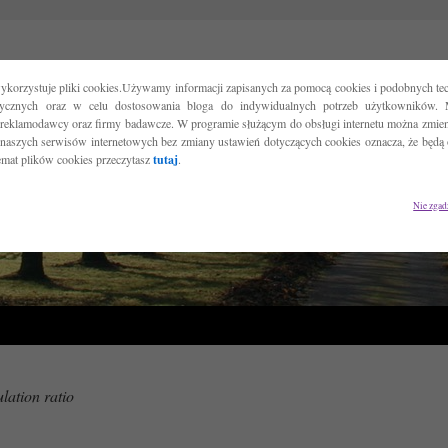
ykorzystuje pliki cookies.Używamy informacji zapisanych za pomocą cookies i podobnych tec
tycznych oraz w celu dostosowania bloga do indywidualnych potrzeb użytkowników. 
reklamodawcy oraz firmy badawcze. W programie służącym do obsługi internetu można zmieni
 naszych serwisów internetowych bez zmiany ustawień dotyczących cookies oznacza, że będą
temat plików cookies przeczytasz
tutaj
.
Nie zgad
lation ratio