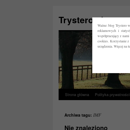
Trystero.pl
Ważne: blog Trystero w
reklamowych i statys
współpracujący z nami 
cookies. Korzystanie z
urządzenia. Więcej na 
Strona główna
Polityka prywatności
Przejdź
do
IMF
Archiwa tagu:
treści
Nie znaleziono