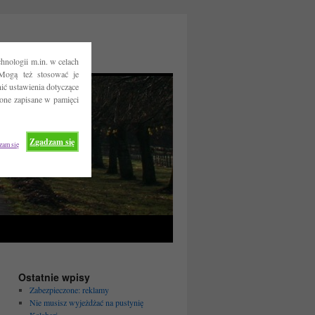
hnologii m.in. w celach
Mogą też stosować je
ć ustawienia dotyczące
 one zapisane w pamięci
Zgadzam się
zam się
Ostatnie wpisy
Zabezpieczone: reklamy
Nie musisz wyjeżdżać na pustynię