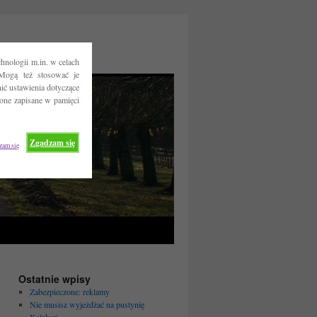
hnologii m.in. w celach
Mogą też stosować je
ć ustawienia dotyczące
 one zapisane w pamięci
Zgadzam się
zam się
Ostatnie wpisy
Zabezpieczone: reklamy
Nie musisz wyjeżdżać na pustynię