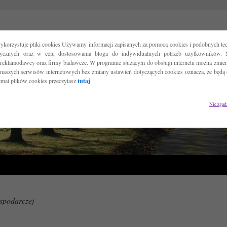
ykorzystuje pliki cookies.Używamy informacji zapisanych za pomocą cookies i podobnych tec
tycznych oraz w celu dostosowania bloga do indywidualnych potrzeb użytkowników. 
reklamodawcy oraz firmy badawcze. W programie służącym do obsługi internetu można zmieni
 naszych serwisów internetowych bez zmiany ustawień dotyczących cookies oznacza, że będą
temat plików cookies przeczytasz
tutaj
.
Nie zgad
spodarczej