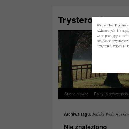
Trystero.pl
Ważne: blog Trystero w
reklamowych i statys
współpracujący z nami 
cookies. Korzystanie z
urządzenia. Więcej na 
Strona główna
Polityka prywatności
Przejdź
do
Indeks Wolności Go
Archiwa tagu:
treści
Nie znaleziono