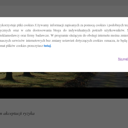
ykorzystuje pliki cookies.Używamy informacji zapisanych za pomocą cookies i podobnych tec
tycznych oraz w celu dostosowania bloga do indywidualnych potrzeb użytkowników. 
reklamodawcy oraz firmy badawcze. W programie służącym do obsługi internetu można zmieni
 naszych serwisów internetowych bez zmiany ustawień dotyczących cookies oznacza, że będą
temat plików cookies przeczytasz
tutaj
.
Nie zgad
m akceptacji ryzyka