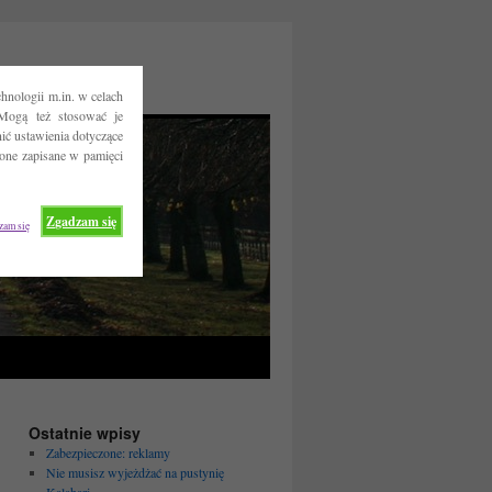
hnologii m.in. w celach
Mogą też stosować je
ć ustawienia dotyczące
 one zapisane w pamięci
Zgadzam się
zam się
Ostatnie wpisy
Zabezpieczone: reklamy
Nie musisz wyjeżdżać na pustynię