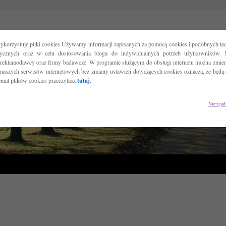
ykorzystuje pliki cookies.Używamy informacji zapisanych za pomocą cookies i podobnych tec
tycznych oraz w celu dostosowania bloga do indywidualnych potrzeb użytkowników. 
reklamodawcy oraz firmy badawcze. W programie służącym do obsługi internetu można zmieni
 naszych serwisów internetowych bez zmiany ustawień dotyczących cookies oznacza, że będą
temat plików cookies przeczytasz
tutaj
.
Nie zgad