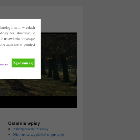
hnologii m.in. w celach
Mogą też stosować je
ć ustawienia dotyczące
 one zapisane w pamięci
Zgadzam się
zam się
Ostatnie wpisy
Zabezpieczone: reklamy
Nie musisz wyjeżdżać na pustynię