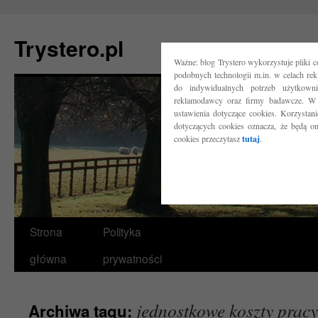
Trystero.pl
Ważne: blog Trystero wykorzystuje pliki 
podobnych technologii m.in. w celach re
do indywidualnych potrzeb użytkow
reklamodawcy oraz firmy badawcze. W 
ustawienia dotyczące cookies. Korzysta
dotyczących cookies oznacza, że będą o
cookies przeczytasz
tutaj
.
Przejdź
Strona
Polityka
do
główna
prywatności
treści
jednostkowe koszty pracy
Archiwa tagu: