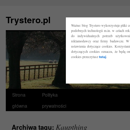
Trystero.pl
Ważne: blog Trystero wykorzystuje pliki 
podobnych technologii m.in. w celach re
do indywidualnych potrzeb użytkow
reklamodawcy oraz firmy badawcze. W 
ustawienia dotyczące cookies. Korzysta
dotyczących cookies oznacza, że będą o
cookies przeczytasz
tutaj
.
Przejdź
Strona
Polityka
do
główna
prywatności
treści
Kaupthing
Archiwa tagu: