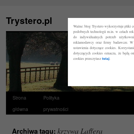
Trystero.pl
Ważne: blog Trystero wykorzystuje pliki 
podobnych technologii m.in. w celach re
do indywidualnych potrzeb użytkow
reklamodawcy oraz firmy badawcze. W 
ustawienia dotyczące cookies. Korzysta
dotyczących cookies oznacza, że będą o
cookies przeczytasz
tutaj
.
Przejdź
Strona
Polityka
do
główna
prywatności
treści
krzywa Laffera
Archiwa tagu: