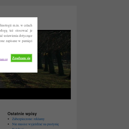
hnologii m.in. w celach
Mogą też stosować je
ć ustawienia dotyczące
 one zapisane w pamięci
Zgadzam się
zam się
Ostatnie wpisy
Zabezpieczone: reklamy
Nie musisz wyjeżdżać na pustynię