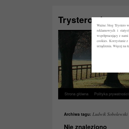
Trystero.pl
Ważne: blog Trystero w
reklamowych i statys
współpracujący z nami 
cookies. Korzystanie z
urządzenia. Więcej na 
Strona główna
Polityka prywatności
Przejdź
do
Ludwik Sobolewski
Archiwa tagu:
treści
Nie znaleziono