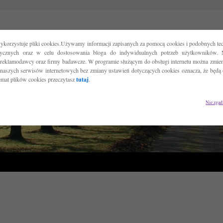
ykorzystuje pliki cookies.Używamy informacji zapisanych za pomocą cookies i podobnych tec
tycznych oraz w celu dostosowania bloga do indywidualnych potrzeb użytkowników. 
reklamodawcy oraz firmy badawcze. W programie służącym do obsługi internetu można zmieni
 naszych serwisów internetowych bez zmiany ustawień dotyczących cookies oznacza, że będą
temat plików cookies przeczytasz
tutaj
.
Nie zgad