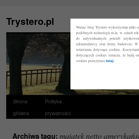
Trystero.pl
Ważne: blog Trystero wykorzystuje pliki 
podobnych technologii m.in. w celach re
do indywidualnych potrzeb użytkow
reklamodawcy oraz firmy badawcze. W 
ustawienia dotyczące cookies. Korzysta
dotyczących cookies oznacza, że będą o
cookies przeczytasz
tutaj
.
Przejdź
Strona
Polityka
do
główna
prywatności
treści
majątek netto amerykańs
Archiwa tagu: