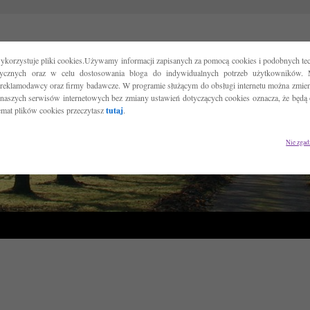
ykorzystuje pliki cookies.Używamy informacji zapisanych za pomocą cookies i podobnych tec
tycznych oraz w celu dostosowania bloga do indywidualnych potrzeb użytkowników. 
reklamodawcy oraz firmy badawcze. W programie służącym do obsługi internetu można zmieni
 naszych serwisów internetowych bez zmiany ustawień dotyczących cookies oznacza, że będą
temat plików cookies przeczytasz
tutaj
.
Nie zgad