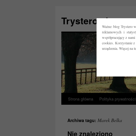
Trystero.pl
Ważne: blog Trystero w
reklamowych i statys
współpracujący z nami 
cookies. Korzystanie z
urządzenia. Więcej na 
Strona główna
Polityka prywatności
Przejdź
do
Marek Belka
Archiwa tagu:
treści
Nie znaleziono