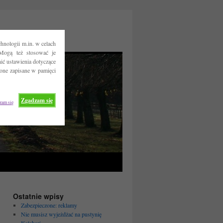
hnologii m.in. w celach
Mogą też stosować je
ć ustawienia dotyczące
 one zapisane w pamięci
Zgadzam się
zam się
Ostatnie wpisy
Zabezpieczone: reklamy
Nie musisz wyjeżdżać na pustynię