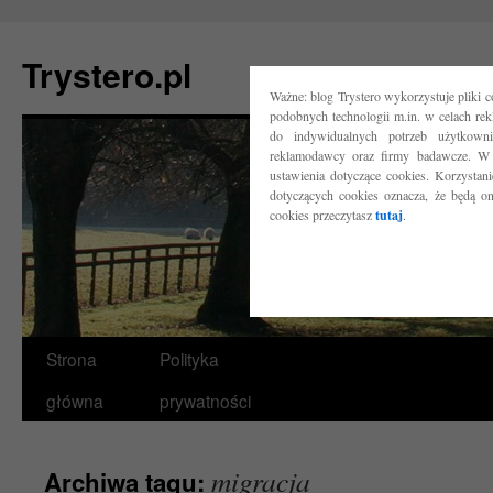
Trystero.pl
Ważne: blog Trystero wykorzystuje pliki 
podobnych technologii m.in. w celach re
do indywidualnych potrzeb użytkow
reklamodawcy oraz firmy badawcze. W 
ustawienia dotyczące cookies. Korzysta
dotyczących cookies oznacza, że będą o
cookies przeczytasz
tutaj
.
Przejdź
Strona
Polityka
do
główna
prywatności
treści
migracja
Archiwa tagu: