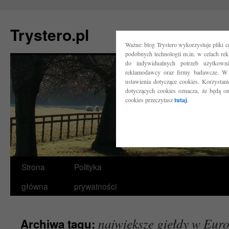
Trystero.pl
Ważne: blog Trystero wykorzystuje pliki 
podobnych technologii m.in. w celach re
do indywidualnych potrzeb użytkow
reklamodawcy oraz firmy badawcze. W 
ustawienia dotyczące cookies. Korzysta
dotyczących cookies oznacza, że będą o
cookies przeczytasz
tutaj
.
Przejdź
Strona
Polityka
do
główna
prywatności
treści
największe giełdy w Euro
Archiwa tagu: