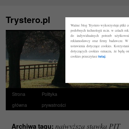
Trystero.pl
Ważne: blog Trystero wykorzystuje pliki 
podobnych technologii m.in. w celach re
do indywidualnych potrzeb użytkow
reklamodawcy oraz firmy badawcze. W 
ustawienia dotyczące cookies. Korzysta
dotyczących cookies oznacza, że będą o
cookies przeczytasz
tutaj
.
Przejdź
Strona
Polityka
do
główna
prywatności
treści
najwyższa stawka PIT
Archiwa tagu: