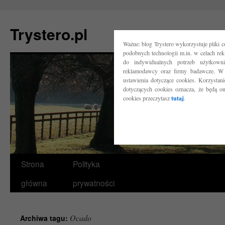
Trystero.pl
Ważne: blog Trystero wykorzystuje pliki 
podobnych technologii m.in. w celach re
do indywidualnych potrzeb użytkow
reklamodawcy oraz firmy badawcze. W 
ustawienia dotyczące cookies. Korzysta
dotyczących cookies oznacza, że będą o
cookies przeczytasz
tutaj
.
Przejdź
Strona
Polityka
do
główna
prywatności
treści
Ocado
Archiwa tagu: