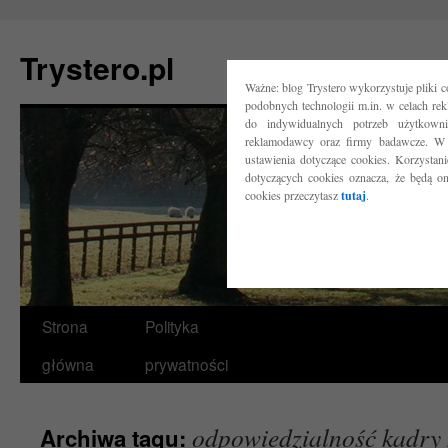
Trystero.pl
Ważne: blog Trystero wykorzystuje pliki 
podobnych technologii m.in. w celach re
do indywidualnych potrzeb użytkow
reklamodawcy oraz firmy badawcze. W 
ustawienia dotyczące cookies. Korzysta
dotyczących cookies oznacza, że będą o
cookies przeczytasz
tutaj
.
Przejdź
Strona
Polityka
do
główna
prywatności
treści
odpowiedzialność kadry
Archiwa tagu: