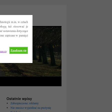
hnologii m.in. w celach
Mogą też stosować je
ć ustawienia dotyczące
 one zapisane w pamięci
Zgadzam się
zam się
Ostatnie wpisy
Zabezpieczone: reklamy
Nie musisz wyjeżdżać na pustynię