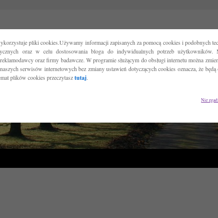
ykorzystuje pliki cookies.Używamy informacji zapisanych za pomocą cookies i podobnych tec
tycznych oraz w celu dostosowania bloga do indywidualnych potrzeb użytkowników. 
reklamodawcy oraz firmy badawcze. W programie służącym do obsługi internetu można zmieni
 naszych serwisów internetowych bez zmiany ustawień dotyczących cookies oznacza, że będą
temat plików cookies przeczytasz
tutaj
.
Nie zgad