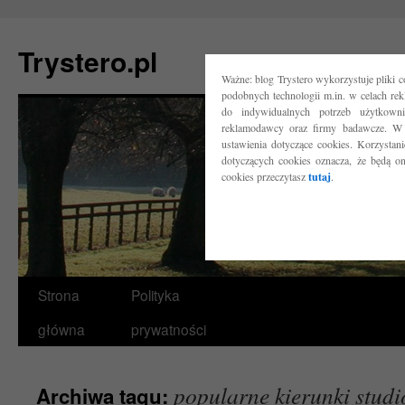
Trystero.pl
Ważne: blog Trystero wykorzystuje pliki 
podobnych technologii m.in. w celach re
do indywidualnych potrzeb użytkow
reklamodawcy oraz firmy badawcze. W 
ustawienia dotyczące cookies. Korzysta
dotyczących cookies oznacza, że będą o
cookies przeczytasz
tutaj
.
Przejdź
Strona
Polityka
do
główna
prywatności
treści
popularne kierunki stud
Archiwa tagu: