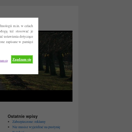
hnologii m.in. w celach
Mogą też stosować je
ć ustawienia dotyczące
 one zapisane w pamięci
Zgadzam się
zam się
Ostatnie wpisy
Zabezpieczone: reklamy
Nie musisz wyjeżdżać na pustynię