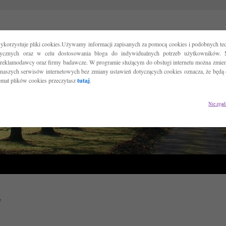
ykorzystuje pliki cookies.Używamy informacji zapisanych za pomocą cookies i podobnych tec
tycznych oraz w celu dostosowania bloga do indywidualnych potrzeb użytkowników. 
reklamodawcy oraz firmy badawcze. W programie służącym do obsługi internetu można zmieni
 naszych serwisów internetowych bez zmiany ustawień dotyczących cookies oznacza, że będą
temat plików cookies przeczytasz
tutaj
.
Nie zgad
y