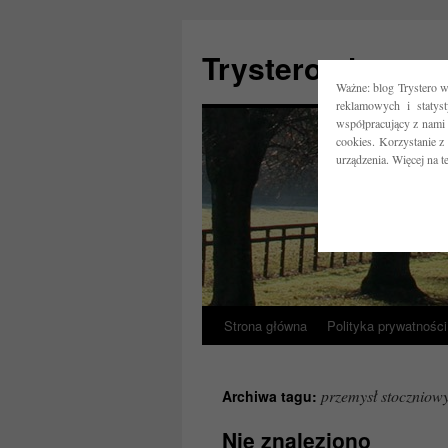
Trystero.pl
Ważne: blog Trystero w
reklamowych i statys
współpracujący z nami 
cookies. Korzystanie z
urządzenia. Więcej na 
Strona główna
Polityka prywatności
Przejdź
do
przemysł stoczniow
Archiwa tagu:
treści
Nie znaleziono