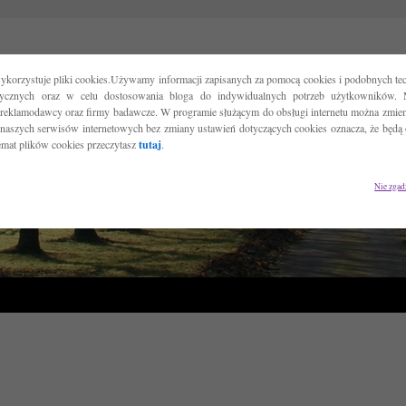
ykorzystuje pliki cookies.Używamy informacji zapisanych za pomocą cookies i podobnych tec
tycznych oraz w celu dostosowania bloga do indywidualnych potrzeb użytkowników. 
reklamodawcy oraz firmy badawcze. W programie służącym do obsługi internetu można zmieni
 naszych serwisów internetowych bez zmiany ustawień dotyczących cookies oznacza, że będą
temat plików cookies przeczytasz
tutaj
.
Nie zgad