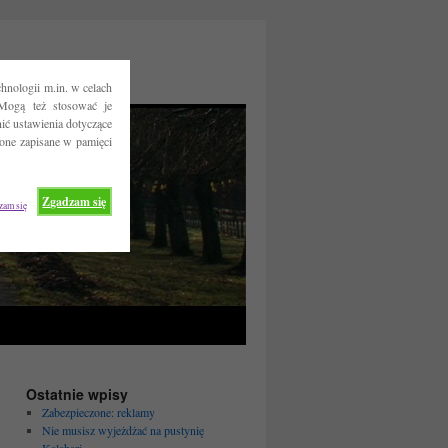
hnologii m.in. w celach
Mogą też stosować je
ć ustawienia dotyczące
 one zapisane w pamięci
Zgadzam się
zam się
Ostatnie wpisy
Zabezpieczone: reklamy
Nie musisz wyjeżdżać na pustynię