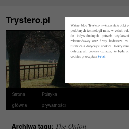
Trystero.pl
Ważne: blog Trystero wykorzystuje pliki 
podobnych technologii m.in. w celach re
do indywidualnych potrzeb użytkow
reklamodawcy oraz firmy badawcze. W 
ustawienia dotyczące cookies. Korzysta
dotyczących cookies oznacza, że będą o
cookies przeczytasz
tutaj
.
Przejdź
Strona
Polityka
do
główna
prywatności
treści
The Onion
Archiwa tagu: