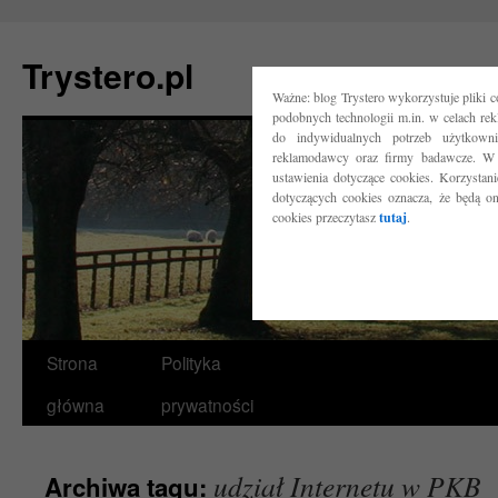
Trystero.pl
Ważne: blog Trystero wykorzystuje pliki 
podobnych technologii m.in. w celach re
do indywidualnych potrzeb użytkow
reklamodawcy oraz firmy badawcze. W 
ustawienia dotyczące cookies. Korzysta
dotyczących cookies oznacza, że będą o
cookies przeczytasz
tutaj
.
Przejdź
Strona
Polityka
do
główna
prywatności
treści
udział Internetu w PKB
Archiwa tagu: