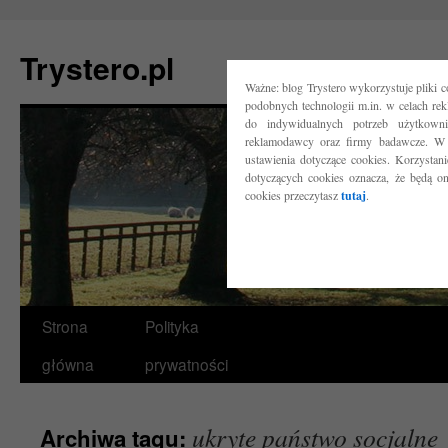
Trystero.pl
Ważne: blog Trystero wykorzystuje pliki 
podobnych technologii m.in. w celach re
do indywidualnych potrzeb użytkow
reklamodawcy oraz firmy badawcze. W 
ustawienia dotyczące cookies. Korzysta
dotyczących cookies oznacza, że będą o
cookies przeczytasz
tutaj
.
Przejdź
Strona
Polityka
do
główna
prywatności
treści
ukryte państwo socjalne
Archiwa tagu: