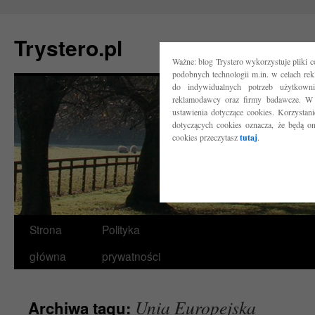
Trystero.pl
Ważne: blog Trystero wykorzystuje pliki 
podobnych technologii m.in. w celach re
do indywidualnych potrzeb użytkow
reklamodawcy oraz firmy badawcze. W 
ustawienia dotyczące cookies. Korzysta
dotyczących cookies oznacza, że będą o
cookies przeczytasz
tutaj
.
Przejdź
Strona
Polityka
do
główna
prywatności
treści
Unia Europejska
Archiwa tagu: