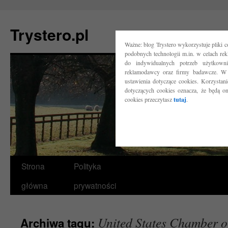
Trystero.pl
Ważne: blog Trystero wykorzystuje pliki 
podobnych technologii m.in. w celach re
do indywidualnych potrzeb użytkow
reklamodawcy oraz firmy badawcze. W 
ustawienia dotyczące cookies. Korzysta
dotyczących cookies oznacza, że będą o
cookies przeczytasz
tutaj
.
Przejdź
Strona
Polityka
do
główna
prywatności
treści
United States Chamber 
Archiwa tagu: