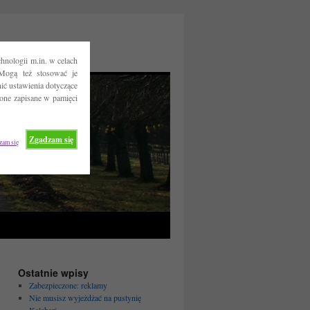
hnologii m.in. w celach
Mogą też stosować je
ć ustawienia dotyczące
 one zapisane w pamięci
Zgadzam się
zam się
Ostatnie wpisy
Zabezpieczone: reklamy
Nie musisz wyjeżdżać na pustynię