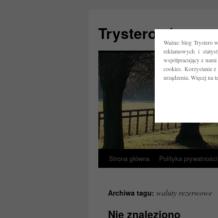
Trystero.pl
Ważne: blog Trystero w
reklamowych i statys
współpracujący z nami 
cookies. Korzystanie z
urządzenia. Więcej na 
Strona główna
Polityka prywatności
Przejdź
do
waluty rezerwowe
Archiwa tagu:
treści
Nie znaleziono