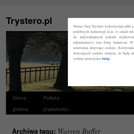
Trystero.pl
Ważne: blog Trystero wykorzystuje pliki 
podobnych technologii m.in. w celach re
do indywidualnych potrzeb użytkow
reklamodawcy oraz firmy badawcze. W 
ustawienia dotyczące cookies. Korzysta
dotyczących cookies oznacza, że będą o
cookies przeczytasz
tutaj
.
Przejdź
Strona
Polityka
do
główna
prywatności
treści
Warren Buffet
Archiwa tagu: