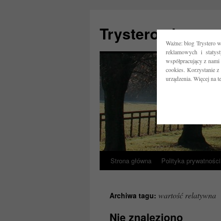
Trystero.pl
Ważne: blog Trystero w
reklamowych i statys
współpracujący z nami 
cookies. Korzystanie z
urządzenia. Więcej na 
Strona główna
Polityka prywatności
Przejdź
do
wartość relatywna
Archiwa tagu:
treści
Nie znaleziono