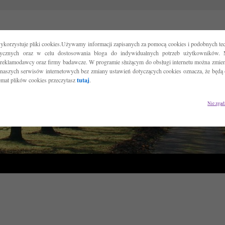
ykorzystuje pliki cookies.Używamy informacji zapisanych za pomocą cookies i podobnych tec
tycznych oraz w celu dostosowania bloga do indywidualnych potrzeb użytkowników. 
reklamodawcy oraz firmy badawcze. W programie służącym do obsługi internetu można zmieni
 naszych serwisów internetowych bez zmiany ustawień dotyczących cookies oznacza, że będą
temat plików cookies przeczytasz
tutaj
.
Nie zgad