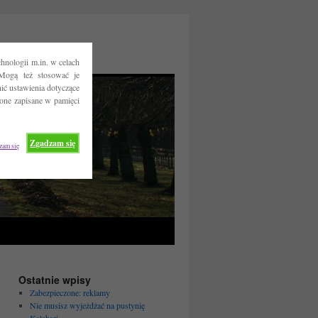
hnologii m.in. w celach
Mogą też stosować je
ć ustawienia dotyczące
 one zapisane w pamięci
Zgadzam się
zam się
Ostatnie wpisy
Zabezpieczone: reklamy
Nie musisz wyjeżdżać na pustynię