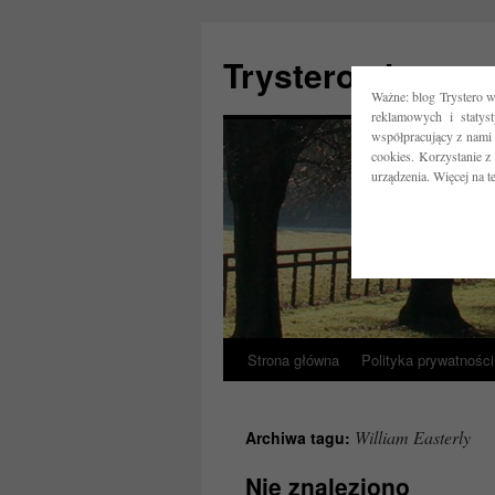
Trystero.pl
Ważne: blog Trystero w
reklamowych i statys
współpracujący z nami 
cookies. Korzystanie z
urządzenia. Więcej na 
Strona główna
Polityka prywatności
Przejdź
do
William Easterly
Archiwa tagu:
treści
Nie znaleziono