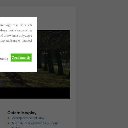
hnologii m.in. w celach
Mogą też stosować je
ć ustawienia dotyczące
 one zapisane w pamięci
Zgadzam się
zam się
Ostatnie wpisy
Zabezpieczone: reklamy
Nie musisz wyjeżdżać na pustynię