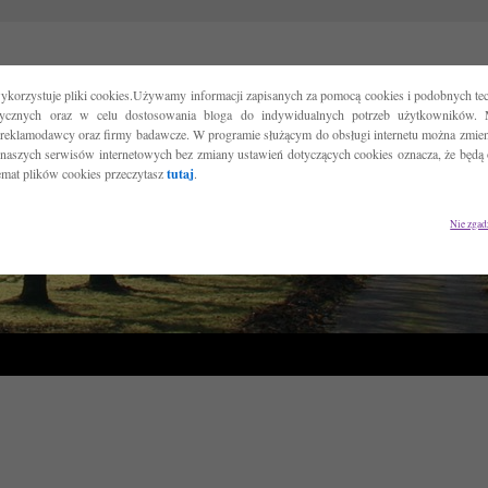
ykorzystuje pliki cookies.Używamy informacji zapisanych za pomocą cookies i podobnych tec
tycznych oraz w celu dostosowania bloga do indywidualnych potrzeb użytkowników. 
reklamodawcy oraz firmy badawcze. W programie służącym do obsługi internetu można zmieni
 naszych serwisów internetowych bez zmiany ustawień dotyczących cookies oznacza, że będą
temat plików cookies przeczytasz
tutaj
.
Nie zgad