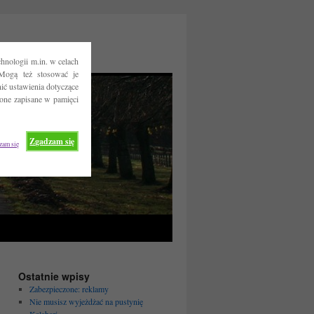
hnologii m.in. w celach
Mogą też stosować je
ć ustawienia dotyczące
 one zapisane w pamięci
Zgadzam się
zam się
Ostatnie wpisy
Zabezpieczone: reklamy
Nie musisz wyjeżdżać na pustynię