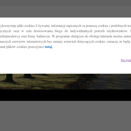
ykorzystuje pliki cookies.Używamy informacji zapisanych za pomocą cookies i podobnych tec
tycznych oraz w celu dostosowania bloga do indywidualnych potrzeb użytkowników. 
reklamodawcy oraz firmy badawcze. W programie służącym do obsługi internetu można zmieni
 naszych serwisów internetowych bez zmiany ustawień dotyczących cookies oznacza, że będą
temat plików cookies przeczytasz
tutaj
.
Nie zgad