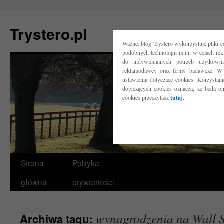
Trystero.pl
Ważne: blog Trystero wykorzystuje pliki 
podobnych technologii m.in. w celach re
do indywidualnych potrzeb użytkow
reklamodawcy oraz firmy badawcze. W 
ustawienia dotyczące cookies. Korzysta
dotyczących cookies oznacza, że będą o
cookies przeczytasz
tutaj
.
Przejdź
Strona
Polityka
do
główna
prywatności
treści
wynagrodzenia na Wall S
Archiwa tagu: