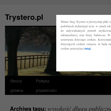
Trystero.pl
Ważne: blog Trystero wykorzystuje pliki 
podobnych technologii m.in. w celach re
do indywidualnych potrzeb użytkow
reklamodawcy oraz firmy badawcze. W 
ustawienia dotyczące cookies. Korzysta
dotyczących cookies oznacza, że będą o
cookies przeczytasz
tutaj
.
Przejdź
Strona
Polityka
do
główna
prywatności
treści
wysokość długu publiczn
Archiwa tagu: