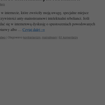
tero
w internecie, które zwróciły moją uwagę, specjalne miejsce
zywistości anty-mainstreamowi intelektualni rebelianci. Jeśli
wdać się w internetową dyskusję o spustoszeniach powodowanych
e biurwy albo …
Czytaj dalej
→
stwo
|
Otagowano
kontrarianizm
,
mainstream
|
61 komentarzy