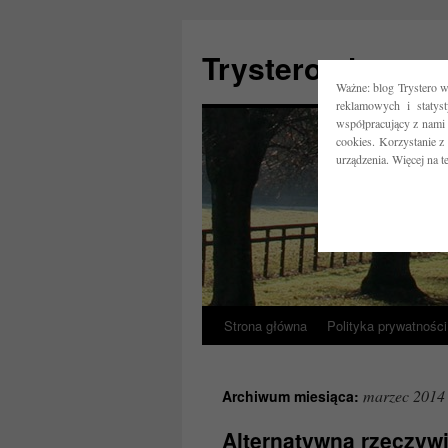
Trystero.pl
Ważne: blog Trystero w
reklamowych i statys
współpracujący z nami 
cookies. Korzystanie z
urządzenia. Więcej na 
Strona główna
Polityka prywatności
Przejdź
do
marzec 2014
Archiwum miesiąca:
treści
Alternatywna rzeczywi