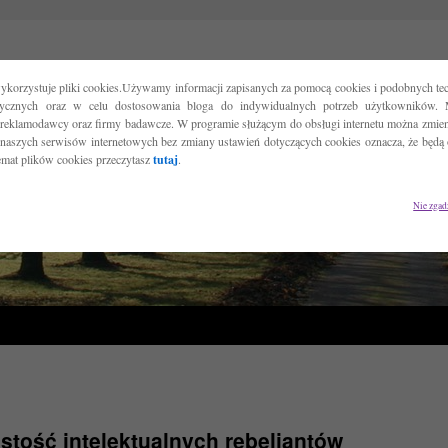
ykorzystuje pliki cookies.Używamy informacji zapisanych za pomocą cookies i podobnych tec
tycznych oraz w celu dostosowania bloga do indywidualnych potrzeb użytkowników. 
reklamodawcy oraz firmy badawcze. W programie służącym do obsługi internetu można zmieni
 naszych serwisów internetowych bez zmiany ustawień dotyczących cookies oznacza, że będą
temat plików cookies przeczytasz
tutaj
.
Nie zgad
stość intelektualnych rebeliantów