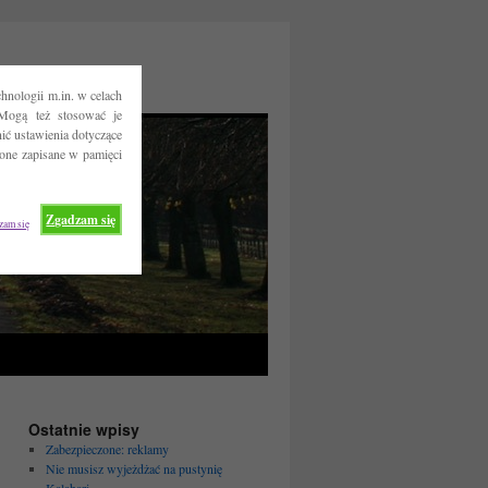
hnologii m.in. w celach
Mogą też stosować je
ć ustawienia dotyczące
 one zapisane w pamięci
Zgadzam się
zam się
Ostatnie wpisy
Zabezpieczone: reklamy
Nie musisz wyjeżdżać na pustynię