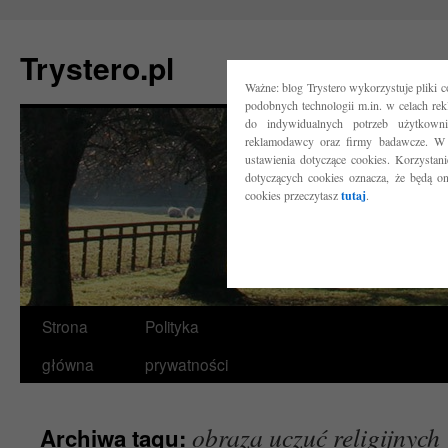
Trystero.pl
Ważne: blog Trystero wykorzystuje pliki 
podobnych technologii m.in. w celach re
do indywidualnych potrzeb użytkow
reklamodawcy oraz firmy badawcze. W 
ustawienia dotyczące cookies. Korzysta
dotyczących cookies oznacza, że będą o
cookies przeczytasz
tutaj
.
Przejdź
Strona
Polityka
do
główna
prywatności
treści
obraza uczuć religijnych
Archiwa tagu: