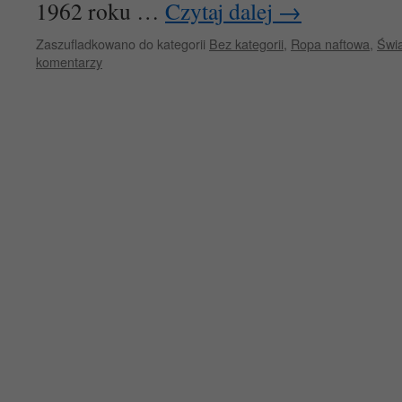
1962 roku …
Czytaj dalej
→
Zaszufladkowano do kategorii
Bez kategorii
,
Ropa naftowa
,
Świa
komentarzy