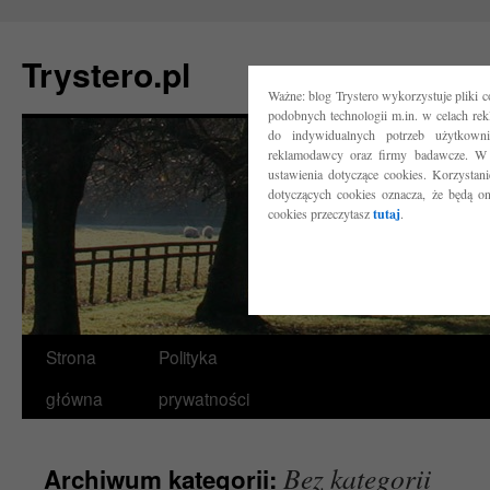
Trystero.pl
Ważne: blog Trystero wykorzystuje pliki 
podobnych technologii m.in. w celach re
do indywidualnych potrzeb użytkow
reklamodawcy oraz firmy badawcze. W 
ustawienia dotyczące cookies. Korzysta
dotyczących cookies oznacza, że będą o
cookies przeczytasz
tutaj
.
Przejdź
Strona
Polityka
do
główna
prywatności
treści
Bez kategorii
Archiwum kategorii: