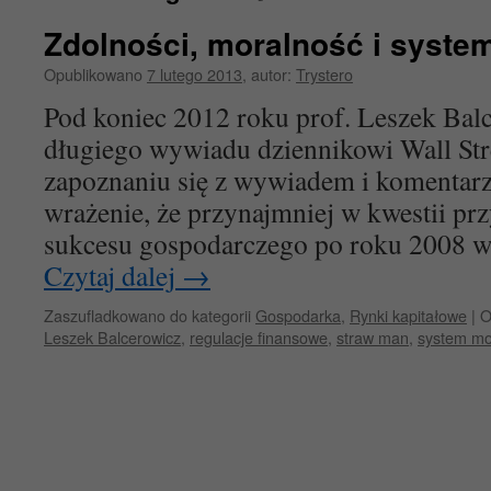
Zdolności, moralność i syst
Opublikowano
7 lutego 2013
,
autor:
Trystero
Pod koniec 2012 roku prof. Leszek Balc
długiego wywiadu dziennikowi Wall Stre
zapoznaniu się z wywiadem i komentar
wrażenie, że przynajmniej w kwestii pr
sukcesu gospodarczego po roku 2008 wię
Czytaj dalej
→
Zaszufladkowano do kategorii
Gospodarka
,
Rynki kapitałowe
|
O
Leszek Balcerowicz
,
regulacje finansowe
,
straw man
,
system mo