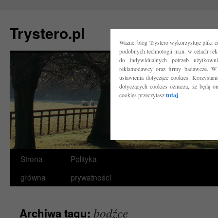
Trystero.pl
Ważne: blog Trystero wykorzystuje pliki 
podobnych technologii m.in. w celach re
do indywidualnych potrzeb użytkow
reklamodawcy oraz firmy badawcze. W 
ustawienia dotyczące cookies. Korzysta
dotyczących cookies oznacza, że będą o
cookies przeczytasz
tutaj
.
Przejdź
Strona
Polityka
do
główna
prywatności
treści
bodźce
Archiwa tagu: