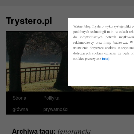
Trystero.pl
Ważne: blog Trystero wykorzystuje pliki 
podobnych technologii m.in. w celach re
do indywidualnych potrzeb użytkow
reklamodawcy oraz firmy badawcze. W 
ustawienia dotyczące cookies. Korzysta
dotyczących cookies oznacza, że będą o
cookies przeczytasz
tutaj
.
Przejdź
Strona
Polityka
do
główna
prywatności
treści
ignorancja
Archiwa tagu: