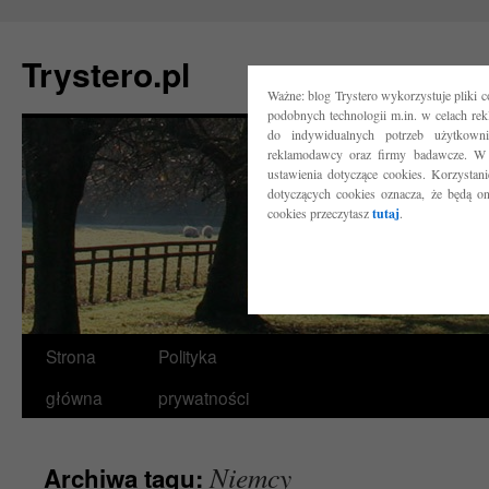
Trystero.pl
Ważne: blog Trystero wykorzystuje pliki 
podobnych technologii m.in. w celach re
do indywidualnych potrzeb użytkow
reklamodawcy oraz firmy badawcze. W 
ustawienia dotyczące cookies. Korzysta
dotyczących cookies oznacza, że będą o
cookies przeczytasz
tutaj
.
Przejdź
Strona
Polityka
do
główna
prywatności
treści
Niemcy
Archiwa tagu: