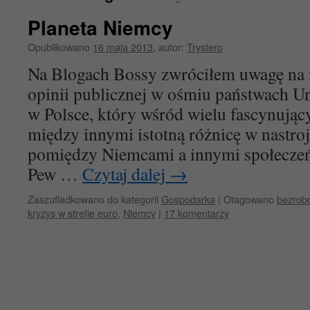
Planeta Niemcy
Opublikowano
16 maja 2013
,
autor:
Trystero
Na Blogach Bossy zwróciłem uwagę na 
opinii publicznej w ośmiu państwach Un
w Polsce, który wśród wielu fascynując
między innymi istotną różnicę w nastr
pomiędzy Niemcami a innymi społecze
Pew …
Czytaj dalej
→
Zaszufladkowano do kategorii
Gospodarka
|
Otagowano
bezrob
kryzys w strefie euro
,
Niemcy
|
17 komentarzy