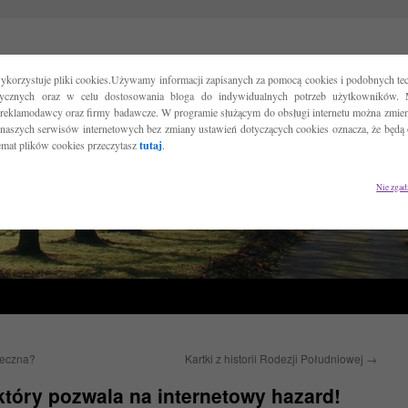
ykorzystuje pliki cookies.Używamy informacji zapisanych za pomocą cookies i podobnych tec
tycznych oraz w celu dostosowania bloga do indywidualnych potrzeb użytkowników. 
reklamodawcy oraz firmy badawcze. W programie służącym do obsługi internetu można zmieni
 naszych serwisów internetowych bez zmiany ustawień dotyczących cookies oznacza, że będą
temat plików cookies przeczytasz
tutaj
.
Nie zgad
uteczna?
Kartki z historii Rodezji Południowej
→
który pozwala na internetowy hazard!