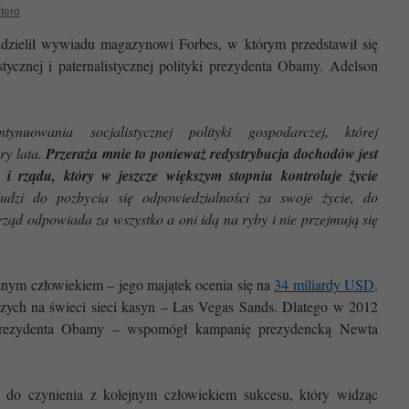
stero
zielił wywiadu magazynowi Forbes, w którym przedstawił się
stycznej i paternalistycznej polityki prezydenta Obamy. Adelson
nuowania socjalistycznej polityki gospodarczej, której
ry lata.
Przeraża mnie to ponieważ redystrybucja dochodów jest
i rządu, który w jeszcze większym stopniu kontroluje życie
dzi do pozbycia się odpowiedzialności za swoje życie, do
ząd odpowiada za wszystko a oni idą na ryby i nie przejmują się
nym człowiekiem – jego majątek ocenia się na
34 miliardy USD
.
kszych na świeci sieci kasyn – Las Vegas Sands. Dlatego w 2012
 prezydenta Obamy – wspomógł kampanię prezydencką Newta
do czynienia z kolejnym człowiekiem sukcesu, który widząc