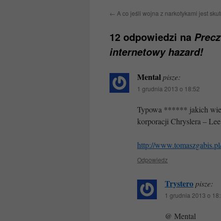
←
A co jeśli wojna z narkotykami jest sk
12 odpowiedzi na
Precz
internetowy hazard!
Mental
pisze:
1 grudnia 2013 o 18:52
Typowa ****** jakich wiel
korporacji Chryslera – Lee
http://www.tomaszgabis.pl
Odpowiedz
Trystero
pisze:
1 grudnia 2013 o 18
@ Mental