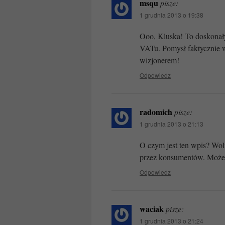
msqu
pisze:
1 grudnia 2013 o 19:38
Ooo, Kluska! To doskonały
VATu. Pomysł faktycznie 
wizjonerem!
Odpowiedz
radomich
pisze:
1 grudnia 2013 o 21:13
O czym jest ten wpis? Wol
przez konsumentów. Może 
Odpowiedz
waciak
pisze:
1 grudnia 2013 o 21:24