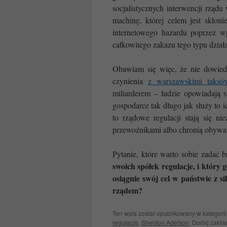
socjalistycznych interwencji rząd
machinę, której celem jest skłon
internetowego hazardu poprzez w
całkowitego zakazu tego typu działa
Obawiam się więc, że nie dowied
czynienia
z warszawskimi taksó
miliarderem – ludzie opowiadają 
gospodarce tak długo jak służy to 
to rządowe regulacji stają się n
przewoźnikami albo chronią obywat
Pytanie, które warto sobie zadać 
swoich spółek regulacje, i który 
osiągnie swój cel w państwie z 
rządem?
Ten wpis został opublikowany w kategori
regulacje
,
Sheldon Adelson
. Dodaj zakł