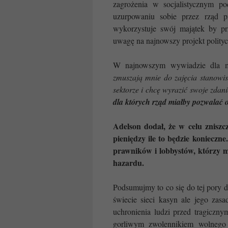
zagrożenia w socjalistycznym po
uzurpowaniu sobie przez rząd p
wykorzystuje swój majątek by pr
uwagę na najnowszy projekt polity
W najnowszym wywiadzie dla m
zmuszają mnie do zajęcia stanowisk
sektorze i chcę wyrazić swoje zdani
dla których rząd miałby pozwalać
Adelson dodał, że w celu znisz
pieniędzy ile to będzie konieczn
prawników i lobbystów, którzy 
hazardu.
Podsumujmy to co się do tej pory d
świecie sieci kasyn ale jego zas
uchronienia ludzi przed tragiczny
gorliwym zwolennikiem wolnego 