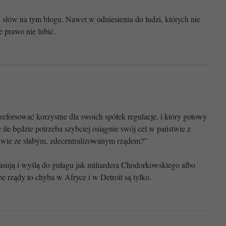
 słów na tym blogu. Nawet w odniesieniu do ludzi, których nie
e prawo nie lubić.
zeforsować korzystne dla swoich spółek regulacje, i który gotowy
e ile będzie potrzeba szybciej osiągnie swój cel w państwie z
twie ze słabym, zdecentralizowanym rządem?”
 skasują i wyślą do gułagu jak miliardera Chodorkowskiego albo
be rządy to chyba w Afryce i w Detroit są tylko.