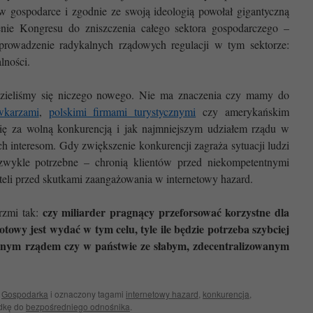
u w gospodarce i zgodnie ze swoją ideologią powołał gigantyczną
ienie Kongresu do zniszczenia całego sektora gospodarczego –
prowadzenie radykalnych rządowych regulacji w tym sektorze:
lności.
zieliśmy się niczego nowego. Nie ma znaczenia czy mamy do
wkarzami
,
polskimi firmami turystycznymi
czy amerykańskim
się za wolną konkurencją i jak najmniejszym udziałem rządu w
ich interesom. Gdy zwiększenie konkurencji zagraża sytuacji ludzi
iezwykle potrzebne – chronią klientów przed niekompetentnymi
eli przed skutkami zaangażowania w internetowy hazard.
czy miliarder pragnący przeforsować korzystne dla
brzmi tak:
gotowy jest wydać w tym celu, tyle ile będzie potrzeba szybciej
silnym rządem czy w państwie ze słabym, zdecentralizowanym
i
Gospodarka
i oznaczony tagami
internetowy hazard
,
konkurencja
,
adkę do
bezpośredniego odnośnika
.