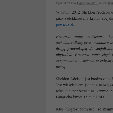
Opublikowano
1 grudnia 2013
,
autor:
Try
W lutym 2012 Sheldon Adelson ud
jako zadeklarowany krytyk socjali
powiedział
:
Przeraża mnie możliwość konty
doświadczaliśmy przez ostatnie czte
drogą prowadzącą do socjalizmu 
obywateli.
Przeraża mnie chęć lu
egzystowania w świecie, w którym r
pracą.
Sheldon Adelson jest bardzo zamoż
Jest właścicielem jednej z najwię
roku nie poprzestał na krytyce
Gingricha kwotą 15 mln USD.
Ktoś mógłby pomyśleć, że mamy 