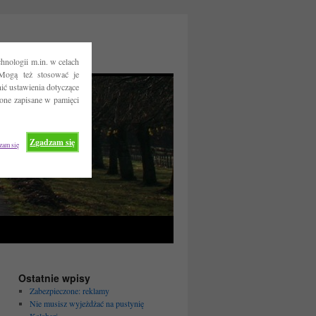
hnologii m.in. w celach
Mogą też stosować je
ć ustawienia dotyczące
 one zapisane w pamięci
Zgadzam się
zam się
Ostatnie wpisy
Zabezpieczone: reklamy
Nie musisz wyjeżdżać na pustynię