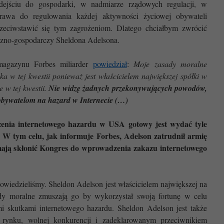
dejściu do gospodarki, w nadmiarze rządowych regulacji, w
rawa do regulowania każdej aktywności życiowej obywateli
zeciwstawić się tym zagrożeniom. Dlatego chciałbym zwrócić
czno-gospodarczy Sheldona Adelsona.
agazynu Forbes miliarder
powiedział
:
Moje zasady moralne
a w tej kwestii ponieważ jest właścicielem największej spółki w
e w tej kwestii.
Nie widzę żadnych przekonywujących powodów,
 obywatelom na hazard w Internecie (…)
czenia internetowego hazardu w USA gotowy jest wydać tyle
e. W tym celu, jak informuje Forbes, Adelson zatrudnił armię
mają skłonić Kongres do wprowadzenia zakazu internetowego
owiedzieliśmy. Sheldon Adelson jest właścicielem największej na
ady moralne zmuszają go by wykorzystał swoją fortunę w celu
mi skutkami internetowego hazardu. Sheldon Adelson jest także
rynku, wolnej konkurencji i zadeklarowanym przeciwnikiem